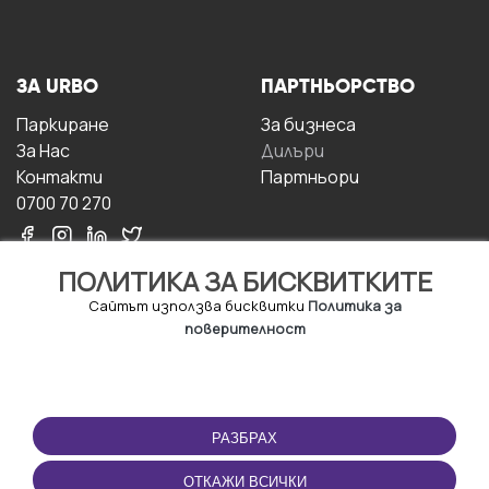
ЗА URBO
ПАРТНЬОРСТВО
Паркиране
За бизнесa
За Hас
Дилъри
Контакти
Партньори
0700 70 270
ПОЛИТИКА ЗА БИСКВИТКИТЕ
Сайтът използва бисквитки
Политика за
поверителност
УСЛОВИЯ ЗА
ИЗТЕГЛЕТЕ
ПОЛЗВАНЕ
ПРИЛОЖЕНИЕТО
РАЗБРАХ
Правила и условия за
ползване
ОТКАЖИ ВСИЧКИ