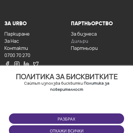
ЗА URBO
ПАРТНЬОРСТВО
Паркиране
За бизнесa
За Hас
Дилъри
Контакти
Партньори
0700 70 270
ПОЛИТИКА ЗА БИСКВИТКИТЕ
Сайтът използва бисквитки
Политика за
поверителност
УСЛОВИЯ ЗА
ИЗТЕГЛЕТЕ
ПОЛЗВАНЕ
ПРИЛОЖЕНИЕТО
РАЗБРАХ
Правила и условия за
ползване
ОТКАЖИ ВСИЧКИ