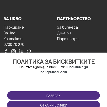
ЗА URBO
ПАРТНЬОРСТВО
Паркиране
За бизнесa
За Hас
Дилъри
Контакти
Партньори
0700 70 270
ПОЛИТИКА ЗА БИСКВИТКИТЕ
Сайтът използва бисквитки
Политика за
поверителност
УСЛОВИЯ ЗА
ИЗТЕГЛЕТЕ
ПОЛЗВАНЕ
ПРИЛОЖЕНИЕТО
РАЗБРАХ
Правила и условия за
ползване
ОТКАЖИ ВСИЧКИ