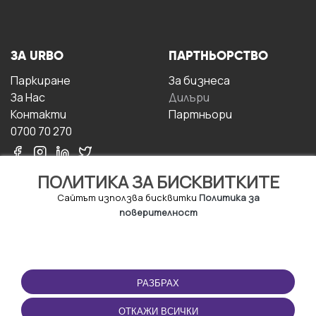
ЗА URBO
ПАРТНЬОРСТВО
Паркиране
За бизнесa
За Hас
Дилъри
Контакти
Партньори
0700 70 270
ПОЛИТИКА ЗА БИСКВИТКИТЕ
Сайтът използва бисквитки
Политика за
поверителност
УСЛОВИЯ ЗА
ИЗТЕГЛЕТЕ
ПОЛЗВАНЕ
ПРИЛОЖЕНИЕТО
РАЗБРАХ
Правила и условия за
ползване
ОТКАЖИ ВСИЧКИ