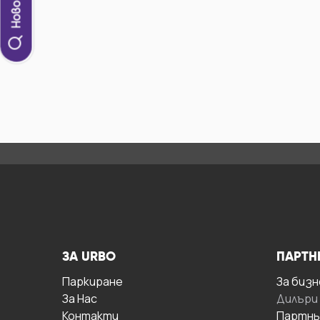
ЗА URBO
ПАРТН
Паркиране
За бизн
За Hас
Дилъри
Контакти
Партнь