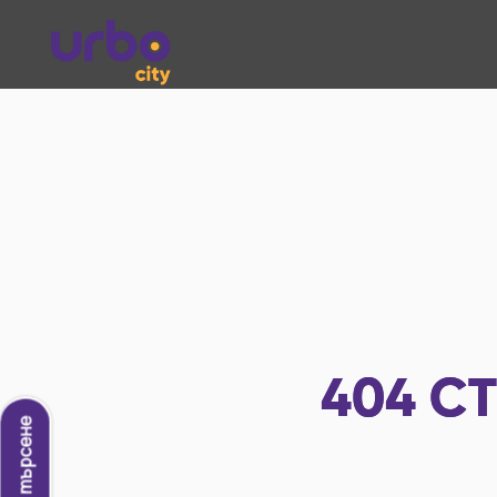
404
СТ
Ново търсене