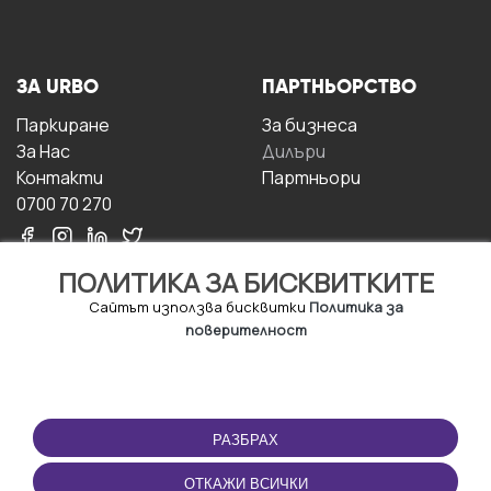
ЗА URBO
ПАРТНЬОРСТВО
Паркиране
За бизнесa
За Hас
Дилъри
Контакти
Партньори
0700 70 270
ПОЛИТИКА ЗА БИСКВИТКИТЕ
Сайтът използва бисквитки
Политика за
поверителност
УСЛОВИЯ ЗА
ИЗТЕГЛЕТЕ
ПОЛЗВАНЕ
ПРИЛОЖЕНИЕТО
РАЗБРАХ
Правила и условия за
ползване
ОТКАЖИ ВСИЧКИ