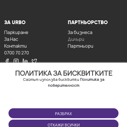
ЗА URBO
ПАРТНЬОРСТВО
Паркиране
За бизнесa
За Hас
Дилъри
Контакти
Партньори
0700 70 270
ПОЛИТИКА ЗА БИСКВИТКИТЕ
Сайтът използва бисквитки
Политика за
поверителност
УСЛОВИЯ ЗА
ИЗТЕГЛЕТЕ
ПОЛЗВАНЕ
ПРИЛОЖЕНИЕТО
РАЗБРАХ
Правила и условия за
ползване
ОТКАЖИ ВСИЧКИ