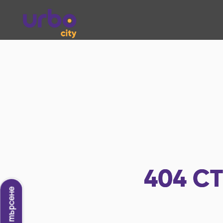
404
СТ
Ново търсене