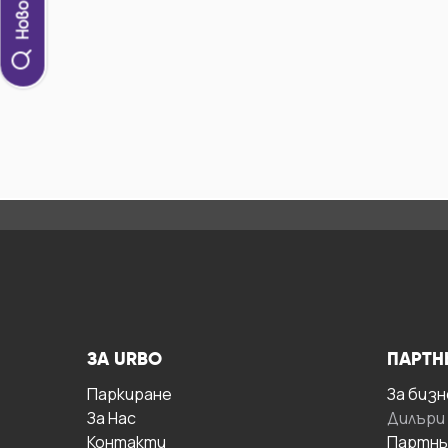
ЗА URBO
ПАРТН
Паркиране
За бизн
За Hас
Дилъри
Контакти
Партнь