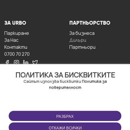
ЗА URBO
ПАРТНЬОРСТВО
Паркиране
За бизнесa
За Hас
Дилъри
Контакти
Партньори
0700 70 270
ПОЛИТИКА ЗА БИСКВИТКИТЕ
Сайтът използва бисквитки
Политика за
поверителност
УСЛОВИЯ ЗА
ИЗТЕГЛЕТЕ
ПОЛЗВАНЕ
ПРИЛОЖЕНИЕТО
РАЗБРАХ
Правила и условия за
ползване
ОТКАЖИ ВСИЧКИ