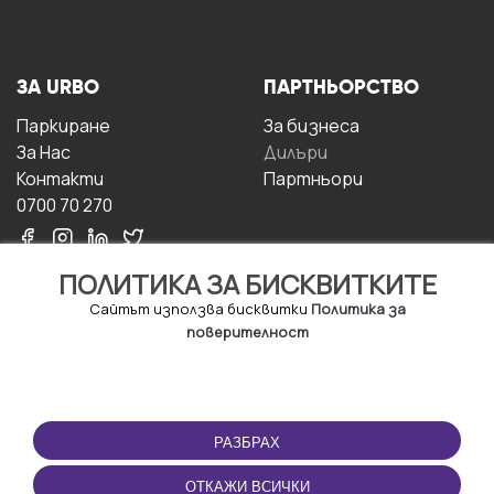
ЗА URBO
ПАРТНЬОРСТВО
Паркиране
За бизнесa
За Hас
Дилъри
Контакти
Партньори
0700 70 270
ПОЛИТИКА ЗА БИСКВИТКИТЕ
Сайтът използва бисквитки
Политика за
поверителност
УСЛОВИЯ ЗА
ИЗТЕГЛЕТЕ
ПОЛЗВАНЕ
ПРИЛОЖЕНИЕТО
РАЗБРАХ
Правила и условия за
ползване
ОТКАЖИ ВСИЧКИ