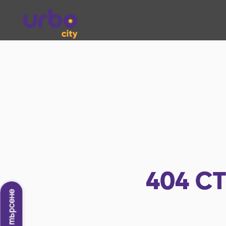
404
СТ
Ново търсене