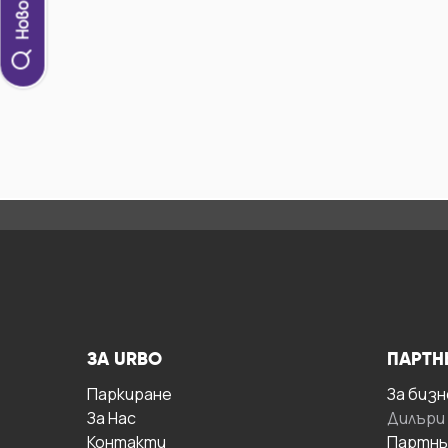
ЗА URBO
ПАРТН
Паркиране
За бизн
За Hас
Дилъри
Контакти
Партнь