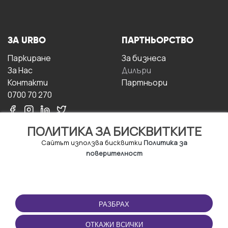
ЗА URBO
ПАРТНЬОРСТВО
Паркиране
За бизнесa
За Hас
Дилъри
Контакти
Партньори
0700 70 270
ПОЛИТИКА ЗА БИСКВИТКИТЕ
Сайтът използва бисквитки
Политика за
поверителност
УСЛОВИЯ ЗА
ИЗТЕГЛЕТЕ
ПОЛЗВАНЕ
ПРИЛОЖЕНИЕТО
РАЗБРАХ
Правила и условия за
ползване
ОТКАЖИ ВСИЧКИ