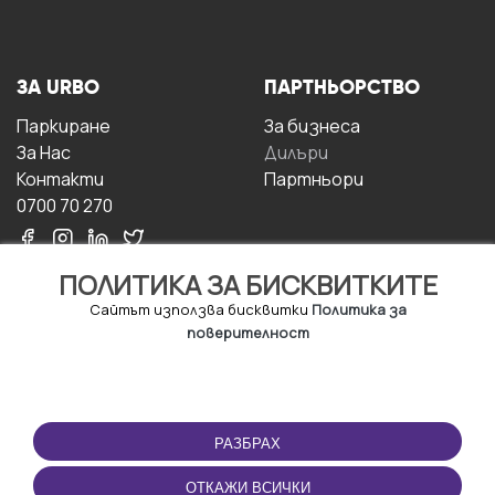
ЗА URBO
ПАРТНЬОРСТВО
Паркиране
За бизнесa
За Hас
Дилъри
Контакти
Партньори
0700 70 270
ПОЛИТИКА ЗА БИСКВИТКИТЕ
Сайтът използва бисквитки
Политика за
поверителност
УСЛОВИЯ ЗА
ИЗТЕГЛЕТЕ
ПОЛЗВАНЕ
ПРИЛОЖЕНИЕТО
РАЗБРАХ
Правила и условия за
ползване
ОТКАЖИ ВСИЧКИ