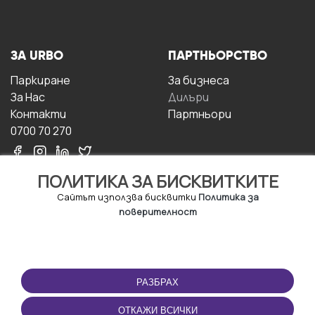
ЗА URBO
ПАРТНЬОРСТВО
Паркиране
За бизнесa
За Hас
Дилъри
Контакти
Партньори
0700 70 270
ПОЛИТИКА ЗА БИСКВИТКИТЕ
Сайтът използва бисквитки
Политика за
поверителност
УСЛОВИЯ ЗА
ИЗТЕГЛЕТЕ
ПОЛЗВАНЕ
ПРИЛОЖЕНИЕТО
РАЗБРАХ
Правила и условия за
ползване
ОТКАЖИ ВСИЧКИ