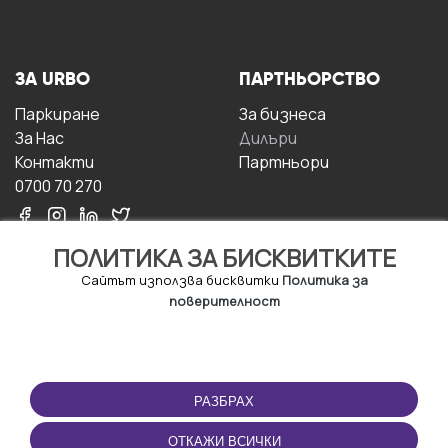
ЗА URBO
ПАРТНЬОРСТВО
Паркиране
За бизнесa
За Hас
Дилъри
Контакти
Партньори
0700 70 270
ПОЛИТИКА ЗА БИСКВИТКИТЕ
Сайтът използва бисквитки
Политика за
поверителност
УСЛОВИЯ ЗА
ИЗТЕГЛЕТЕ
ПОЛЗВАНЕ
ПРИЛОЖЕНИЕТО
РАЗБРАХ
Правила и условия за
ползване
ОТКАЖИ ВСИЧКИ