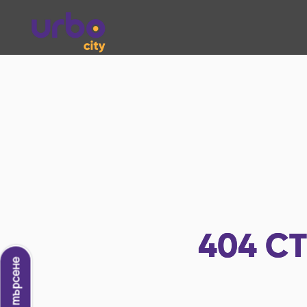
404
СТ
Ново търсене