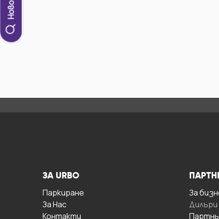
ЗА URBO
ПАРТН
Паркиране
За бизн
За Hас
Дилъри
Контакти
Партнь