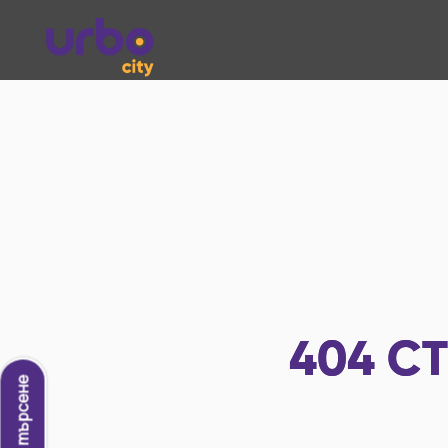
404
СТ
Ново търсене