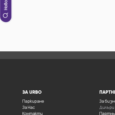
ЗА URBO
ПАРТН
Паркиране
За бизн
За Hас
Дилъри
Контакти
Партнь