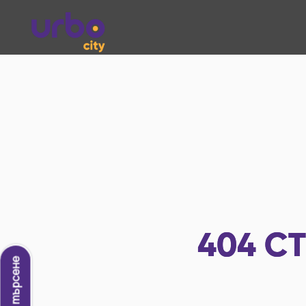
404
СТ
Ново търсене