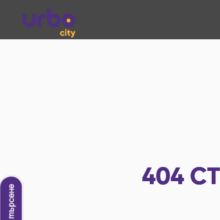
404
СТ
Ново търсене