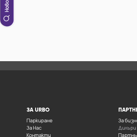
ЗА URBO
ПАРТН
Паркиране
За бизн
За Hас
Дилъри
Контакти
Партнь