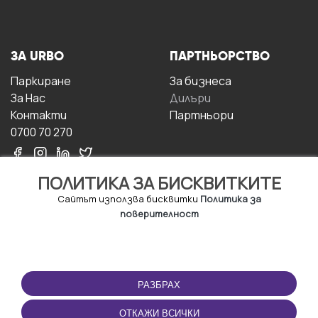
ЗА URBO
ПАРТНЬОРСТВО
Паркиране
За бизнесa
За Hас
Дилъри
Контакти
Партньори
0700 70 270
ПОЛИТИКА ЗА БИСКВИТКИТЕ
Сайтът използва бисквитки
Политика за
поверителност
УСЛОВИЯ ЗА
ИЗТЕГЛЕТЕ
ПОЛЗВАНЕ
ПРИЛОЖЕНИЕТО
РАЗБРАХ
Правила и условия за
ползване
ОТКАЖИ ВСИЧКИ