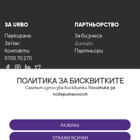
ЗА URBO
ПАРТНЬОРСТВО
Паркиране
За бизнесa
За Hас
Дилъри
Контакти
Партньори
0700 70 270
ПОЛИТИКА ЗА БИСКВИТКИТЕ
Сайтът използва бисквитки
Политика за
поверителност
УСЛОВИЯ ЗА
ИЗТЕГЛЕТЕ
ПОЛЗВАНЕ
ПРИЛОЖЕНИЕТО
РАЗБРАХ
Правила и условия за
ползване
ОТКАЖИ ВСИЧКИ