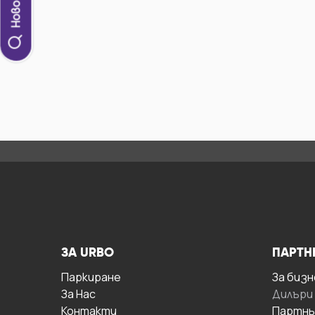
ЗА URBO
ПАРТН
Паркиране
За бизн
За Hас
Дилъри
Контакти
Партнь