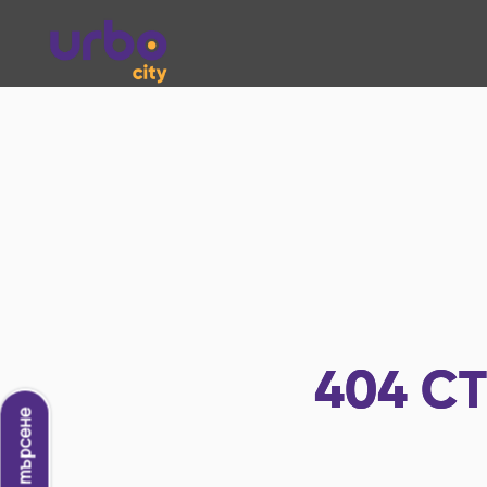
404
СТ
Ново търсене