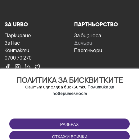
ЗА URBO
ПАРТНЬОРСТВО
Паркиране
За бизнесa
За Hас
Дилъри
Контакти
Партньори
0700 70 270
ПОЛИТИКА ЗА БИСКВИТКИТЕ
Сайтът използва бисквитки
Политика за
поверителност
УСЛОВИЯ ЗА
ИЗТЕГЛЕТЕ
ПОЛЗВАНЕ
ПРИЛОЖЕНИЕТО
РАЗБРАХ
Правила и условия за
ползване
ОТКАЖИ ВСИЧКИ