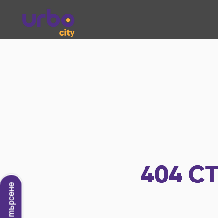
404
СТ
Ново търсене