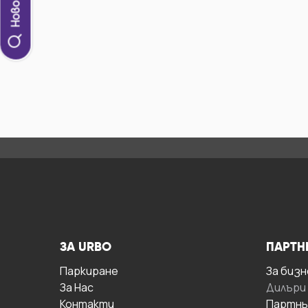
ЗА URBO
ПАРТН
Паркиране
За бизн
За Hас
Дилъри
Контакти
Партнь