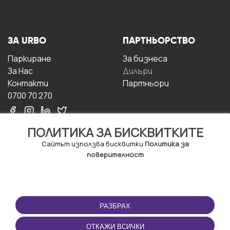
ЗА URBO
ПАРТНЬОРСТВО
Паркиране
За бизнесa
За Hас
Дилъри
Контакти
Партньори
0700 70 270
ПОЛИТИКА ЗА БИСКВИТКИТЕ
Сайтът използва бисквитки
Политика за
поверителност
УСЛОВИЯ ЗА
ИЗТЕГЛЕТЕ
ПОЛЗВАНЕ
ПРИЛОЖЕНИЕТО
РАЗБРАХ
Правила и условия за
ползване
ОТКАЖИ ВСИЧКИ