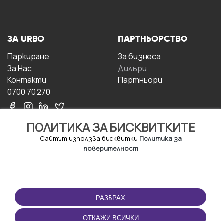
ЗА URBO
ПАРТНЬОРСТВО
Паркиране
За бизнесa
За Hас
Дилъри
Контакти
Партньори
0700 70 270
ПОЛИТИКА ЗА БИСКВИТКИТЕ
Сайтът използва бисквитки
Политика за
поверителност
УСЛОВИЯ ЗА
ИЗТЕГЛЕТЕ
ПОЛЗВАНЕ
ПРИЛОЖЕНИЕТО
РАЗБРАХ
Правила и условия за
ползване
ОТКАЖИ ВСИЧКИ