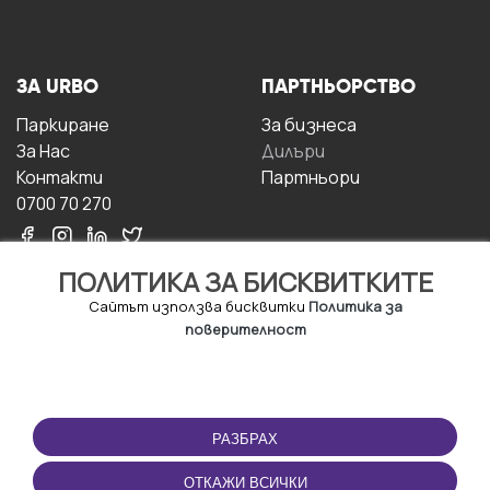
ЗА URBO
ПАРТНЬОРСТВО
Паркиране
За бизнесa
За Hас
Дилъри
Контакти
Партньори
0700 70 270
ПОЛИТИКА ЗА БИСКВИТКИТЕ
Сайтът използва бисквитки
Политика за
поверителност
УСЛОВИЯ ЗА
ИЗТЕГЛЕТЕ
ПОЛЗВАНЕ
ПРИЛОЖЕНИЕТО
РАЗБРАХ
Правила и условия за
ползване
ОТКАЖИ ВСИЧКИ