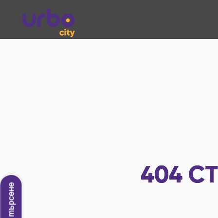
404
СТ
Ново търсене