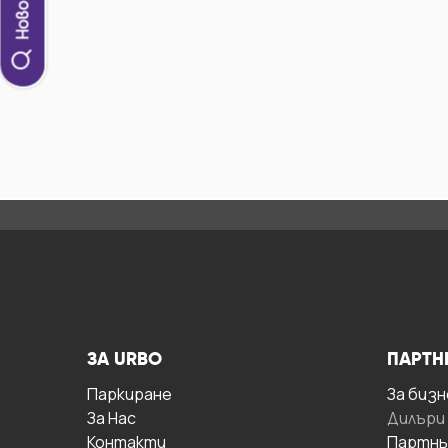
ЗА URBO
ПАРТН
Паркиране
За бизн
За Hас
Дилъри
Контакти
Партнь