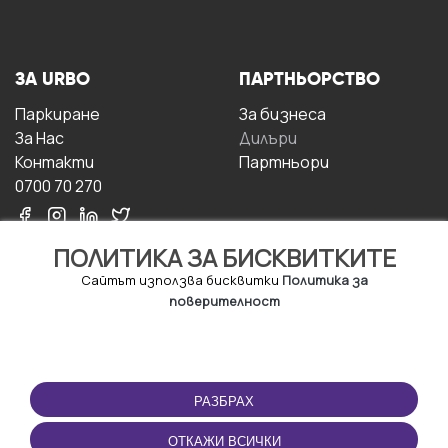
ЗА URBO
ПАРТНЬОРСТВО
Паркиране
За бизнесa
За Hас
Дилъри
Контакти
Партньори
0700 70 270
ПОЛИТИКА ЗА БИСКВИТКИТЕ
Сайтът използва бисквитки
Политика за
поверителност
УСЛОВИЯ ЗА
ИЗТЕГЛЕТЕ
ПОЛЗВАНЕ
ПРИЛОЖЕНИЕТО
РАЗБРАХ
Правила и условия за
ползване
ОТКАЖИ ВСИЧКИ