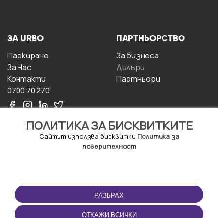
ЗА URBO
ПАРТНЬОРСТВО
Паркиране
За бизнесa
За Hас
Дилъри
Контакти
Партньори
0700 70 270
ПОЛИТИКА ЗА БИСКВИТКИТЕ
Сайтът използва бисквитки
Политика за
поверителност
УСЛОВИЯ ЗА
ИЗТЕГЛЕТЕ
ПОЛЗВАНЕ
ПРИЛОЖЕНИЕТО
РАЗБРАХ
Правила и условия за
ползване
ОТКАЖИ ВСИЧКИ