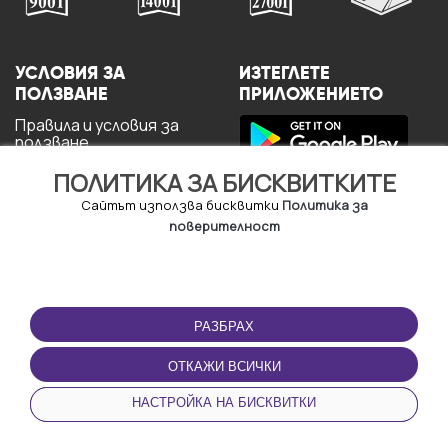
УСЛОВИЯ ЗА
ИЗТЕГЛЕТЕ
ПОЛЗВАНЕ
ПРИЛОЖЕНИЕТО
Правила и условия за
ползване
Политика за
ПОЛИТИКА ЗА БИСКВИТКИТЕ
поверителност
Политика за кукита
Сайтът използва бисквитки
Политика за
За потребителите
поверителност
РАЗБРАХ
ОТКАЖИ ВСИЧКИ
© Copyright - URBO 2026
НАСТРОЙКА НА БИСКВИТКИ