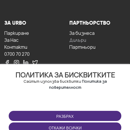
ЗА URBO
ПАРТНЬОРСТВО
Паркиране
За бизнесa
За Hас
Дилъри
Контакти
Партньори
0700 70 270
ПОЛИТИКА ЗА БИСКВИТКИТЕ
Сайтът използва бисквитки
Политика за
поверителност
УСЛОВИЯ ЗА
ИЗТЕГЛЕТЕ
ПОЛЗВАНЕ
ПРИЛОЖЕНИЕТО
РАЗБРАХ
Правила и условия за
ползване
ОТКАЖИ ВСИЧКИ