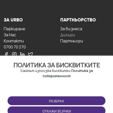
ЗА URBO
ПАРТНЬОРСТВО
Паркиране
За бизнесa
За Hас
Дилъри
Контакти
Партньори
0700 70 270
ПОЛИТИКА ЗА БИСКВИТКИТЕ
Сайтът използва бисквитки
Политика за
поверителност
УСЛОВИЯ ЗА
ИЗТЕГЛЕТЕ
ПОЛЗВАНЕ
ПРИЛОЖЕНИЕТО
РАЗБРАХ
Правила и условия за
ползване
ОТКАЖИ ВСИЧКИ