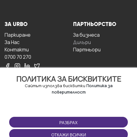
ЗА URBO
ПАРТНЬОРСТВО
Паркиране
За бизнесa
За Hас
Дилъри
Контакти
Партньори
0700 70 270
ПОЛИТИКА ЗА БИСКВИТКИТЕ
Сайтът използва бисквитки
Политика за
поверителност
УСЛОВИЯ ЗА
ИЗТЕГЛЕТЕ
ПОЛЗВАНЕ
ПРИЛОЖЕНИЕТО
РАЗБРАХ
Правила и условия за
ползване
ОТКАЖИ ВСИЧКИ