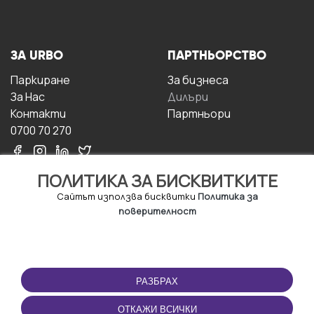
ЗА URBO
ПАРТНЬОРСТВО
Паркиране
За бизнесa
За Hас
Дилъри
Контакти
Партньори
0700 70 270
ПОЛИТИКА ЗА БИСКВИТКИТЕ
Сайтът използва бисквитки
Политика за
поверителност
УСЛОВИЯ ЗА
ИЗТЕГЛЕТЕ
ПОЛЗВАНЕ
ПРИЛОЖЕНИЕТО
РАЗБРАХ
Правила и условия за
ползване
ОТКАЖИ ВСИЧКИ