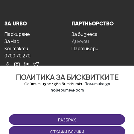
ЗА URBO
ПАРТНЬОРСТВО
Паркиране
За бизнесa
За Hас
Дилъри
Контакти
Партньори
0700 70 270
ПОЛИТИКА ЗА БИСКВИТКИТЕ
Сайтът използва бисквитки
Политика за
поверителност
УСЛОВИЯ ЗА
ИЗТЕГЛЕТЕ
ПОЛЗВАНЕ
ПРИЛОЖЕНИЕТО
РАЗБРАХ
Правила и условия за
ползване
ОТКАЖИ ВСИЧКИ