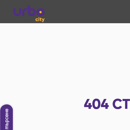
404
СТ
Ново търсене