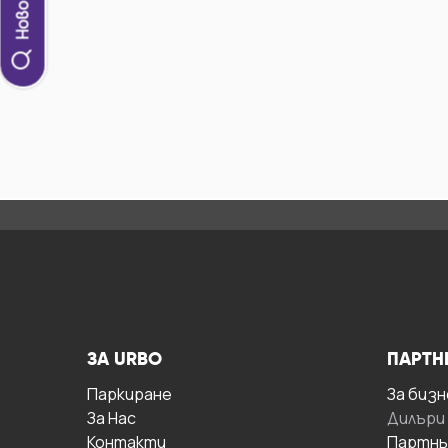
ЗА URBO
ПАРТН
Паркиране
За бизн
За Hас
Дилъри
Контакти
Партнь