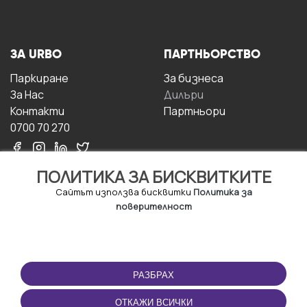
ЗА URBO
ПАРТНЬОРСТВО
Паркиране
За бизнесa
За Hас
Дилъри
Контакти
Партньори
0700 70 270
ПОЛИТИКА ЗА БИСКВИТКИТЕ
Сайтът използва бисквитки
Политика за
поверителност
УСЛОВИЯ ЗА
ИЗТЕГЛЕТЕ
ПОЛЗВАНЕ
ПРИЛОЖЕНИЕТО
РАЗБРАХ
Правила и условия за
ползване
ОТКАЖИ ВСИЧКИ