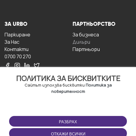
ЗА URBO
ПАРТНЬОРСТВО
Паркиране
За бизнесa
За Hас
Дилъри
Контакти
Партньори
0700 70 270
ПОЛИТИКА ЗА БИСКВИТКИТЕ
Сайтът използва бисквитки
Политика за
поверителност
УСЛОВИЯ ЗА
ИЗТЕГЛЕТЕ
ПОЛЗВАНЕ
ПРИЛОЖЕНИЕТО
РАЗБРАХ
Правила и условия за
ползване
ОТКАЖИ ВСИЧКИ