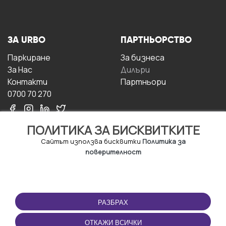
ЗА URBO
ПАРТНЬОРСТВО
Паркиране
За бизнесa
За Hас
Дилъри
Контакти
Партньори
0700 70 270
ПОЛИТИКА ЗА БИСКВИТКИТЕ
Сайтът използва бисквитки
Политика за
поверителност
УСЛОВИЯ ЗА
ИЗТЕГЛЕТЕ
ПОЛЗВАНЕ
ПРИЛОЖЕНИЕТО
РАЗБРАХ
Правила и условия за
ползване
ОТКАЖИ ВСИЧКИ