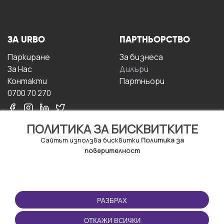
ЗА URBO
ПАРТНЬОРСТВО
Паркиране
За бизнесa
За Hас
Дилъри
Контакти
Партньори
0700 70 270
ПОЛИТИКА ЗА БИСКВИТКИТЕ
Сайтът използва бисквитки
Политика за
поверителност
УСЛОВИЯ ЗА
ИЗТЕГЛЕТЕ
ПОЛЗВАНЕ
ПРИЛОЖЕНИЕТО
РАЗБРАХ
Правила и условия за
ползване
ОТКАЖИ ВСИЧКИ