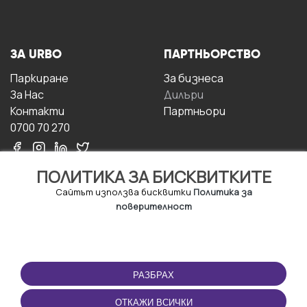
ЗА URBO
ПАРТНЬОРСТВО
Паркиране
За бизнесa
За Hас
Дилъри
Контакти
Партньори
0700 70 270
ПОЛИТИКА ЗА БИСКВИТКИТЕ
Сайтът използва бисквитки
Политика за
поверителност
УСЛОВИЯ ЗА
ИЗТЕГЛЕТЕ
ПОЛЗВАНЕ
ПРИЛОЖЕНИЕТО
РАЗБРАХ
Правила и условия за
ползване
ОТКАЖИ ВСИЧКИ