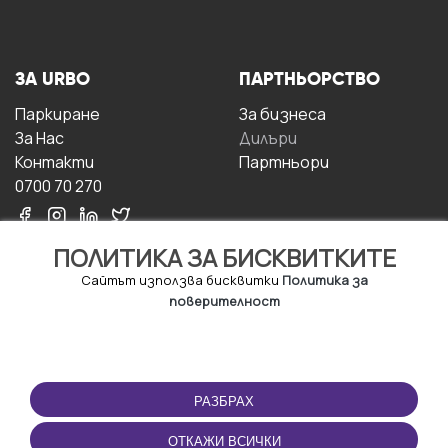
ЗА URBO
ПАРТНЬОРСТВО
Паркиране
За бизнесa
За Hас
Дилъри
Контакти
Партньори
0700 70 270
ПОЛИТИКА ЗА БИСКВИТКИТЕ
Сайтът използва бисквитки
Политика за
поверителност
УСЛОВИЯ ЗА
ИЗТЕГЛЕТЕ
ПОЛЗВАНЕ
ПРИЛОЖЕНИЕТО
РАЗБРАХ
Правила и условия за
ползване
ОТКАЖИ ВСИЧКИ