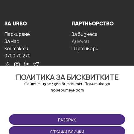
ЗА URBO
ПАРТНЬОРСТВО
Паркиране
За бизнесa
За Hас
Дилъри
Контакти
Партньори
0700 70 270
ПОЛИТИКА ЗА БИСКВИТКИТЕ
Сайтът използва бисквитки
Политика за
поверителност
УСЛОВИЯ ЗА
ИЗТЕГЛЕТЕ
ПОЛЗВАНЕ
ПРИЛОЖЕНИЕТО
РАЗБРАХ
Правила и условия за
ползване
ОТКАЖИ ВСИЧКИ