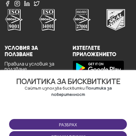
УСЛОВИЯ ЗА
ИЗТЕГЛЕТЕ
ПОЛЗВАНЕ
ПРИЛОЖЕНИЕТО
Правила и условия за
ползване
Политика за
ПОЛИТИКА ЗА БИСКВИТКИТЕ
поверителност
Политика за кукита
Сайтът използва бисквитки
Политика за
За потребителите
поверителност
РАЗБРАХ