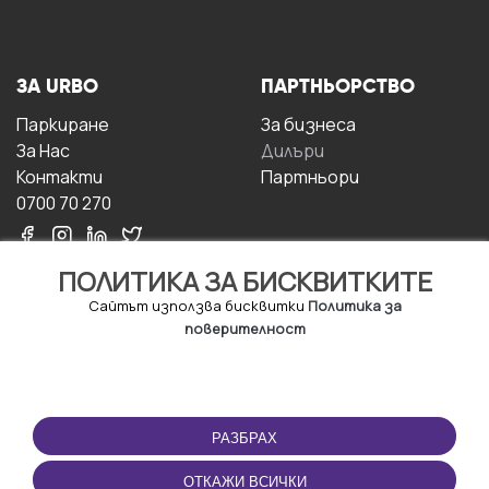
ЗА URBO
ПАРТНЬОРСТВО
Паркиране
За бизнесa
За Hас
Дилъри
Контакти
Партньори
0700 70 270
ПОЛИТИКА ЗА БИСКВИТКИТЕ
Сайтът използва бисквитки
Политика за
поверителност
УСЛОВИЯ ЗА
ИЗТЕГЛЕТЕ
ПОЛЗВАНЕ
ПРИЛОЖЕНИЕТО
РАЗБРАХ
Правила и условия за
ползване
ОТКАЖИ ВСИЧКИ