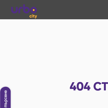
404
СТ
Ново търсене