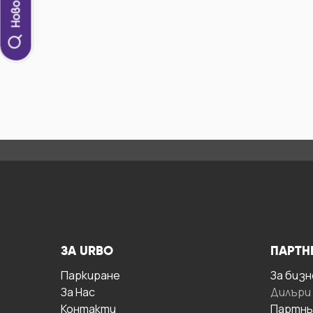
ЗА URBO
ПАРТН
Паркиране
За бизн
За Hас
Дилъри
Контакти
Партнь