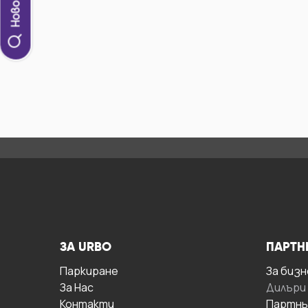
ЗА URBO
ПАРТН
Паркиране
За бизн
За Hас
Дилъри
Контакти
Партнь