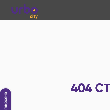
404
СТ
Ново търсене