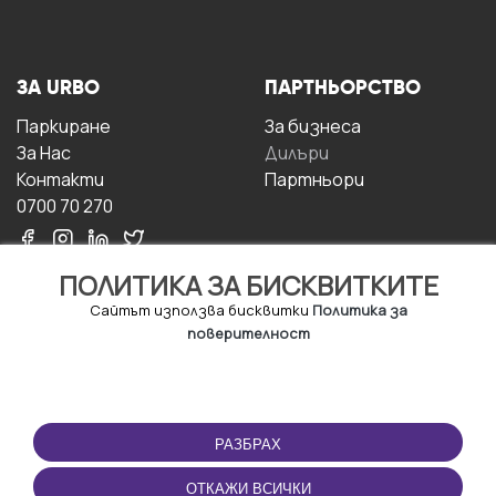
ЗА URBO
ПАРТНЬОРСТВО
Паркиране
За бизнесa
За Hас
Дилъри
Контакти
Партньори
0700 70 270
ПОЛИТИКА ЗА БИСКВИТКИТЕ
Сайтът използва бисквитки
Политика за
поверителност
УСЛОВИЯ ЗА
ИЗТЕГЛЕТЕ
ПОЛЗВАНЕ
ПРИЛОЖЕНИЕТО
РАЗБРАХ
Правила и условия за
ползване
ОТКАЖИ ВСИЧКИ