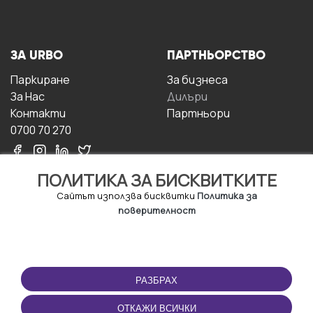
ЗА URBO
ПАРТНЬОРСТВО
Паркиране
За бизнесa
За Hас
Дилъри
Контакти
Партньори
0700 70 270
ПОЛИТИКА ЗА БИСКВИТКИТЕ
Сайтът използва бисквитки
Политика за
поверителност
УСЛОВИЯ ЗА
ИЗТЕГЛЕТЕ
ПОЛЗВАНЕ
ПРИЛОЖЕНИЕТО
РАЗБРАХ
Правила и условия за
ползване
ОТКАЖИ ВСИЧКИ